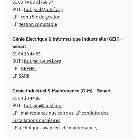
01 60 74 68 01/68 37
BUT :
but.geaf@iutsf.org
LP :
contrôle de gestion
LP
gestion comptable
Génie Electrique & Informatique Industrielle
(GEII)
-
Sénart
01 64 13 44 85
BUT :
but.geii@iutsf.org
LP :
GRENEL
LP
SARI
I
Génie Industriel & Maintenance
(GIM)
- Sénart
01 64 13 44 80
BUT :
but.gim@iutsf.org
LP :
maintenance nucléaire
ou
LP conduite des
installations nucléaires
,
LP
techniques avancées de maintenance
,