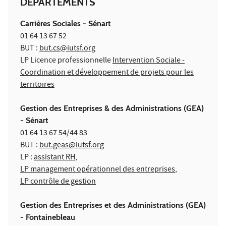
DÉPARTEMENTS
Carrières Sociales - Sénart
01 64 13 67 52
BUT :
but.cs@iutsf.org
LP Licence professionnelle
Intervention Sociale -
Coordination et développement de projets pour les
territoires
Gestion des Entreprises & des Administrations (GEA)
- Sénart
01 64 13 67 54/44 83
BUT :
b
ut.geas@iutsf.org
LP :
assistant RH
,
LP management opérationnel des entreprises
,
LP contrôle de gestion
Gestion des Entreprises et des Administrations (GEA)
- Fontainebleau