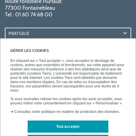
Route forestière Hurtault
77300 Fontainebleau
Tel : 01 60 74 68 00
PRATIQUE
RESSOURCES
GÉRER LES COOKIES
En cliquant sur « Tout accepter », vous acceptez le stockage de
cookies, autres que essentiels et fonctionnels, sur votre appareil pour
réaliser des mesures d'audience à des fins statistiques ainsi que de
publicités (cookies Tiers). L'université est responsable de traitement
pour le site Internet. Les cookies Tiers sont détaillés par domaine
SUIVEZ-NOUS
dans nos mentions légales. En cas de refus ou d'acceptation des
traceurs, vos paramètres seront sauvegardés pour une durée de 6
mois.
Si vous souhaitez refuser les cookies après les avoir acceptés, vous
pouvez retirer votre consentement en cliquant sur « Personnaliser ».
➜
Consultez notre politique en matière de protection des données.
Tout accepter
Mentions légales
Plan d'accès