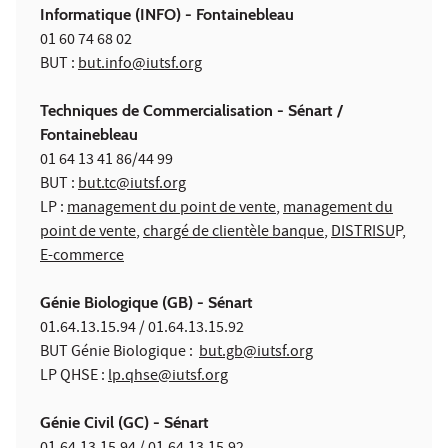
Informatique
(INFO)
- Fontainebleau
01 60 74 68 02
BUT :
but.info@iutsf.org
Techniques de Commercialisation
- Sénart /
Fontainebleau
01 64 13 41 86/44 99
BUT :
but.tc@iutsf.org
LP :
management du point de vente
,
management du
point de vente
,
chargé de clientèle banque
,
DISTRISU
P,
E-commerce
Génie Biologique (GB) - Sénart
01.64.13.15.94 / 01.64.13.15.92
BUT Génie Biologique :
but.gb@iutsf.org
LP QHSE :
lp.qhse@iutsf.org
Génie Civil (GC) - Sénart