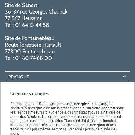
Site de Sénart
36-37 rue Georges Charpak
77 567 Lieusaint
Tel : 01 64 13 44 88
Site de Fontainebleau
Route forestière Hurtault
77300 Fontainebleau
Tel : 01 60 74 68 00
PRATIQUE
RESSOURCES
GÉRER LES COOKIES
En cliquant sur « Tout accepter », vous acceptez le stockage de
cookies, autres que essentiels et fonctionnels, sur votre appareil pour
réaliser des mesures d'audience à des fins statistiques ainsi que de
publicités (cookies Tiers). L'université est responsable de traitement
pour le site Internet. Les cookies Tiers sont détaillés par domaine
SUIVEZ-NOUS
dans nos mentions légales. En cas de refus ou d'acceptation des
traceurs, vos paramètres seront sauvegardés pour une durée de 6
mois.