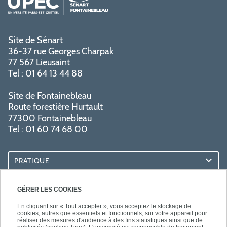
Site de Sénart
36-37 rue Georges Charpak
77 567 Lieusaint
Tel : 01 64 13 44 88
Site de Fontainebleau
Route forestière Hurtault
77300 Fontainebleau
Tel : 01 60 74 68 00
PRATIQUE
RESSOURCES
GÉRER LES COOKIES
En cliquant sur « Tout accepter », vous acceptez le stockage de
cookies, autres que essentiels et fonctionnels, sur votre appareil pour
réaliser des mesures d'audience à des fins statistiques ainsi que de