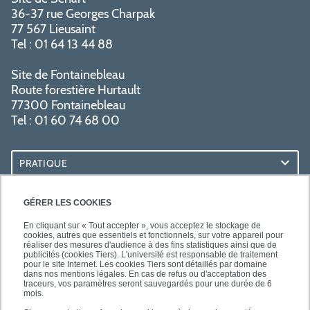
36-37 rue Georges Charpak
77 567 Lieusaint
Tel : 01 64 13 44 88
Site de Fontainebleau
Route forestière Hurtault
77300 Fontainebleau
Tel : 01 60 74 68 00
PRATIQUE
RESSOURCES
GÉRER LES COOKIES
En cliquant sur « Tout accepter », vous acceptez le stockage de
cookies, autres que essentiels et fonctionnels, sur votre appareil pour
réaliser des mesures d'audience à des fins statistiques ainsi que de
publicités (cookies Tiers). L'université est responsable de traitement
pour le site Internet. Les cookies Tiers sont détaillés par domaine
SUIVEZ-NOUS
dans nos mentions légales. En cas de refus ou d'acceptation des
traceurs, vos paramètres seront sauvegardés pour une durée de 6
mois.