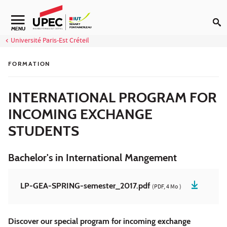
Aller au contenu
Navigation secondaire
MENU
Université Paris-Est Créteil
FORMATION
INTERNATIONAL PROGRAM FOR
INCOMING EXCHANGE
STUDENTS
Bachelor's in International Mangement
LP-GEA-SPRING-semester_2017.pdf
(PDF, 4 Mo )
Discover our special program for incoming exchange