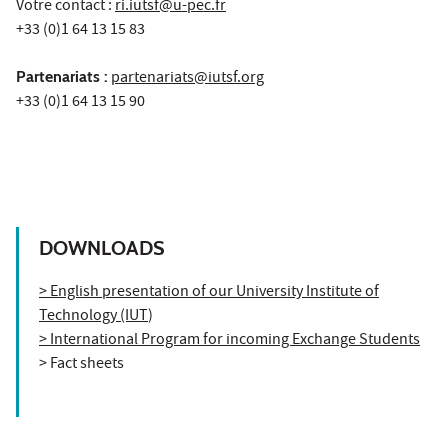
Votre contact :
ri.iutsf@u-pec.fr
+33 (0)1 64 13 15 83
Partenariats :
partenariats@iutsf.org
+33 (0)1 64 13 15 90
DOWNLOADS
> English presentation of our University Institute of
Technology (IUT
)
> International Program for incoming Exchange Students
> Fact sheets