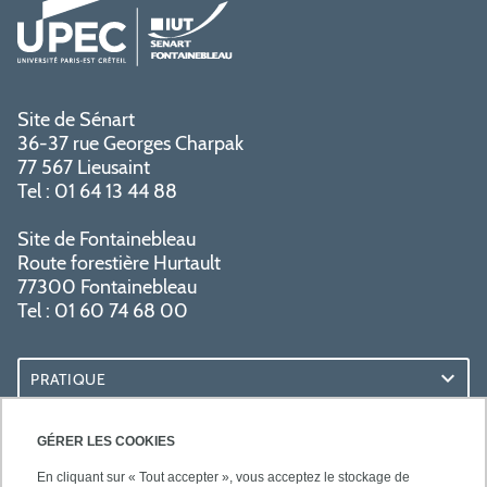
Site de Sénart
36-37 rue Georges Charpak
77 567 Lieusaint
Tel : 01 64 13 44 88
Site de Fontainebleau
Route forestière Hurtault
77300 Fontainebleau
Tel : 01 60 74 68 00
PRATIQUE
RESSOURCES
GÉRER LES COOKIES
En cliquant sur « Tout accepter », vous acceptez le stockage de