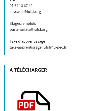
VAE
01 64 13 67 40
seve.vae@iutsf.org
Stages, emplois
partenariats@iutsf.org
Taxe d'apprentissage
taxe-apprentissage.iutsf@u-pec.fr
A TÉLÉCHARGER