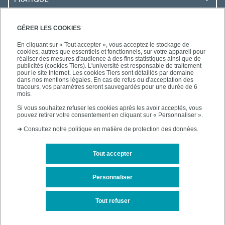
RESSOURCES
GÉRER LES COOKIES
En cliquant sur « Tout accepter », vous acceptez le stockage de
cookies, autres que essentiels et fonctionnels, sur votre appareil pour
réaliser des mesures d'audience à des fins statistiques ainsi que de
publicités (cookies Tiers). L'université est responsable de traitement
pour le site Internet. Les cookies Tiers sont détaillés par domaine
SUIVEZ-NOUS
dans nos mentions légales. En cas de refus ou d'acceptation des
traceurs, vos paramètres seront sauvegardés pour une durée de 6
mois.
Si vous souhaitez refuser les cookies après les avoir acceptés, vous
pouvez retirer votre consentement en cliquant sur « Personnaliser ».
➜
Consultez notre politique en matière de protection des données.
Tout accepter
Mentions légales
Plan d'accès
Personnaliser
Plan du site
Tout refuser
Accessibilité des sites de l'UPEC : non conforme