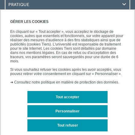
PRATIQUE
RESSOURCES
GÉRER LES COOKIES
En cliquant sur « Tout accepter », vous acceptez le stockage de
cookies, autres que essentiels et fonctionnels, sur votre appareil pour
réaliser des mesures d'audience à des fins statistiques ainsi que de
publicités (cookies Tiers). L'université est responsable de traitement
pour le site Internet. Les cookies Tiers sont détaillés par domaine
SUIVEZ-NOUS
dans nos mentions légales. En cas de refus ou d'acceptation des
traceurs, vos paramètres seront sauvegardés pour une durée de 6
mois.
Si vous souhaitez refuser les cookies après les avoir acceptés, vous
pouvez retirer votre consentement en cliquant sur « Personnaliser ».
➜
Consultez notre politique en matière de protection des données.
Tout accepter
Mentions légales
Plan d'accès
Personnaliser
Plan du site
Tout refuser
Accessibilité des sites de l'UPEC : non conforme