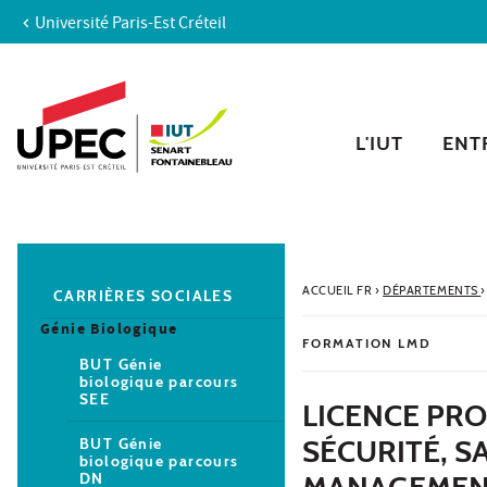
Université Paris-Est Créteil
Aller au contenu
Navigation
Accès directs
Recherche
Navigation secondaire
L'IUT
ENTR
ACCUEIL FR
›
DÉPARTEMENTS
›
CARRIÈRES SOCIALES
Génie Biologique
FORMATION LMD
BUT Génie
biologique parcours
SEE
LICENCE PRO
SÉCURITÉ, 
BUT Génie
biologique parcours
DN
MANAGEMENT