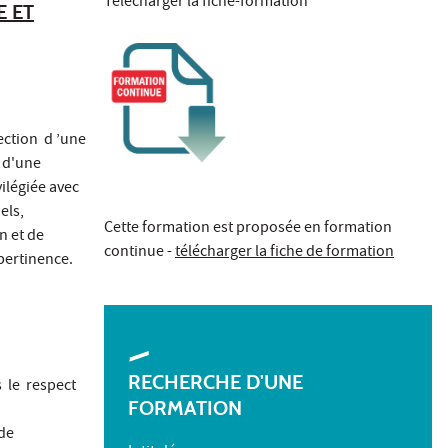
Télécharger la fiche-formation
E ET
ection d ’une
e d'une
ilégiée avec
nels,
Cette formation est proposée en formation
 et de
continue -
télécharger la fiche de formation
pertinence.
RECHERCHE D'UNE
 le respect
FORMATION
 de