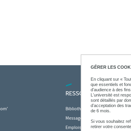
GÉRER LES COOK
En cliquant sur « To
que essentiels et fon
d'audience à des fins 
RESSOURCES
L'université est resp
sont détaillés par d
d'acceptation des tr
 com'
Bibliothèque
de 6 mois.
Messagerie étudiante
Si vous souhaitez re
retirer votre consent
Emplois du temps en ligne (ADE)