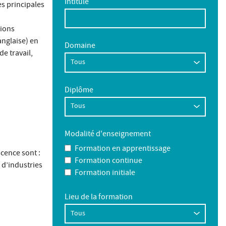
Intitulé
es principales
tions
nglaise) en
Domaine
e travail,
Diplôme
Modalité d'enseignement
Formation en apprentissage
icence sont :
Formation continue
s d’industries
Formation initiale
Lieu de la formation