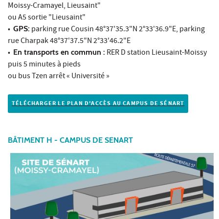
Moissy-Cramayel, Lieusaint"
ou A5 sortie "Lieusaint"
•
GPS:
parking rue Cousin 48°37'35.3"N 2°33'36.9"E, parking
rue Charpak 48°37'37.5"N 2°33'46.2"E
•
En transports en commun :
RER D station Lieusaint-Moissy
puis 5 minutes à pieds
ou bus Tzen arrêt « Université »
TÉLÉCHARGER LE PLAN D'ACCÈS AU CAMPUS DE SÉNART
BÂTIMENT H - CAMPUS DE SENART