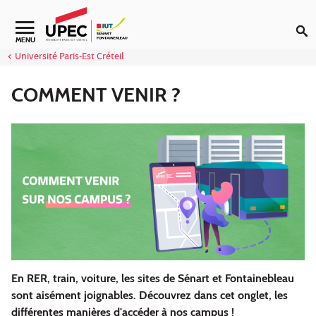
Aller au contenu
Navigation secondaire
MENU
Université Paris-Est Créteil
COMMENT VENIR ?
En RER, train, voiture, les sites de Sénart et Fontainebleau
sont aisément joignables. Découvrez dans cet onglet, les
différentes manières d'accéder à nos campus !