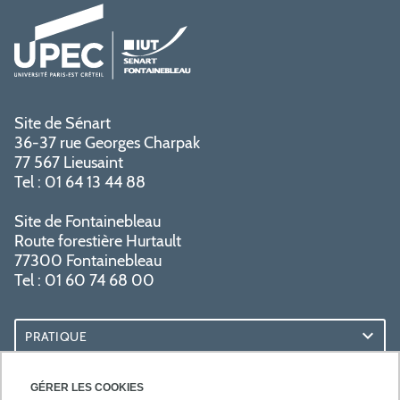
Site de Sénart
36-37 rue Georges Charpak
77 567 Lieusaint
Tel : 01 64 13 44 88
Site de Fontainebleau
Route forestière Hurtault
77300 Fontainebleau
Tel : 01 60 74 68 00
PRATIQUE
RESSOURCES
GÉRER LES COOKIES