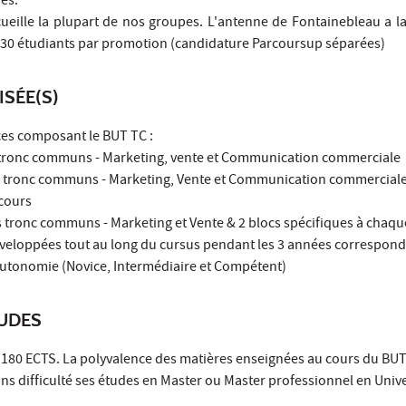
es.
eille la plupart de nos groupes. L'antenne de Fontainebleau a la 
e 30 étudiants par promotion (candidature Parcoursup séparées)
ISÉE(S)
es composant le BUT TC :
cs tronc communs - Marketing, vente et Communication commerciale
cs tronc communs - Marketing, Vente et Communication commerciale
cours
s tronc communs - Marketing et Vente & 2 blocs spécifiques à chaq
eloppées tout au long du cursus pendant les 3 années correspond
’autonomie (Novice, Intermédiaire et Compétent)
TUDES
 180 ECTS. La polyvalence des matières enseignées au cours du BU
s difficulté ses études en Master ou Master professionnel en Unive