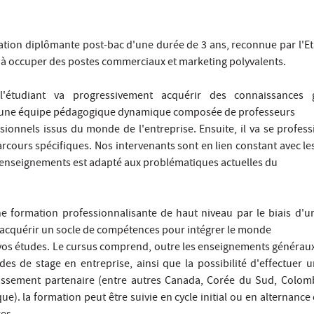
ation diplômante post-bac d'une durée de 3 ans, reconnue par l'Eta
 à occuper des postes commerciaux et marketing polyvalents.
'étudiant va progressivement acquérir des connaissances 
à une équipe pédagogique dynamique composée de professeurs
ionnels issus du monde de l'entreprise. Ensuite, il va se profess
arcours spécifiques. Nos intervenants sont en lien constant avec le
es enseignements est adapté aux problématiques actuelles du
 formation professionnalisante de haut niveau par le biais d'
'acquérir un socle de compétences pour intégrer le monde
 vos études. Le cursus comprend, outre les enseignements généraux
es de stage en entreprise, ainsi que la possibilité d'effectuer 
lissement partenaire (entre autres Canada, Corée du Sud, Colom
ue). la formation peut être suivie en cycle initial ou en alternance