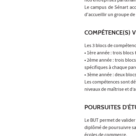
nos entreprises partenair
Le campus de Sénart accu
d'accueillir un groupe d
COMPÉTENCE(S) V
Les 3 blocs de compétenc
• 1ère année : trois blo
• 2ème année : trois blo
spécifiques à chaque par
• 3ème année : deux bloc
Les compétences sont dév
niveaux de maîtrise et d
POURSUITES D'É
Le BUT permet de valider
diplômé de poursuivre san
écoles de commerce.