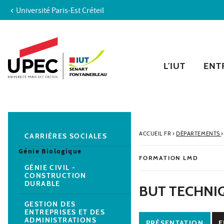
Université Paris-Est Créteil
Aller au contenu
Navigation
Accès directs
Recherche
Navigation secondaire
L'IUT
ENTR
ACCUEIL FR
›
DÉPARTEMENTS
›
CARRIÈRES SOCIALES
Génie Biologique
FORMATION LMD
GÉNIE CIVIL -
CONSTRUCTION
DURABLE
BUT TECHNIQ
GESTION DES
ENTREPRISES ET DES
ADMINISTRATIONS
PRÉSENTATION
E