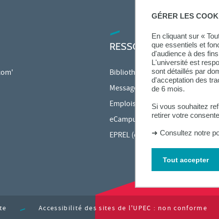
GÉRER LES COOK
En cliquant sur « To
RESSOURCES
que essentiels et fon
d'audience à des fins 
L'université est resp
sont détaillés par d
 com'
Bibliothèque
d'acceptation des tr
Messagerie étudiante
de 6 mois.
Emplois du temps en ligne (ADE)
Si vous souhaitez re
retirer votre consent
eCampus
➜
Consultez notre po
EPREL (cours en ligne)
Tout accepter
te
Accessibilité des sites de l'UPEC : non conforme