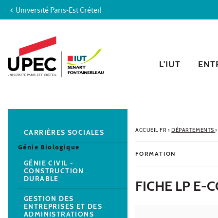
Université Paris-Est Créteil
Aller au contenu
Navigation
Accès directs
Recherche
Navigation secondaire
L'IUT
ENTR
ACCUEIL FR
›
DÉPARTEMENTS
›
CARRIÈRES SOCIALES
Génie Biologique
FORMATION
GÉNIE CIVIL -
CONSTRUCTION
DURABLE
FICHE LP E
GESTION DES
ENTREPRISES ET DES
ADMINISTRATIONS