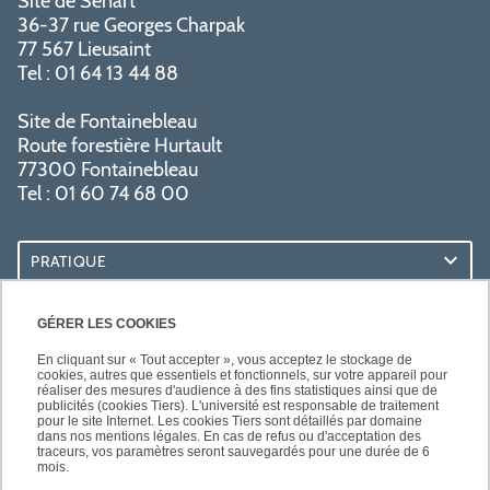
Site de Sénart
36-37 rue Georges Charpak
77 567 Lieusaint
Tel : 01 64 13 44 88
Site de Fontainebleau
Route forestière Hurtault
77300 Fontainebleau
Tel : 01 60 74 68 00
PRATIQUE
RESSOURCES
GÉRER LES COOKIES
En cliquant sur « Tout accepter », vous acceptez le stockage de
cookies, autres que essentiels et fonctionnels, sur votre appareil pour
réaliser des mesures d'audience à des fins statistiques ainsi que de
publicités (cookies Tiers). L'université est responsable de traitement
pour le site Internet. Les cookies Tiers sont détaillés par domaine
SUIVEZ-NOUS
dans nos mentions légales. En cas de refus ou d'acceptation des
traceurs, vos paramètres seront sauvegardés pour une durée de 6
mois.