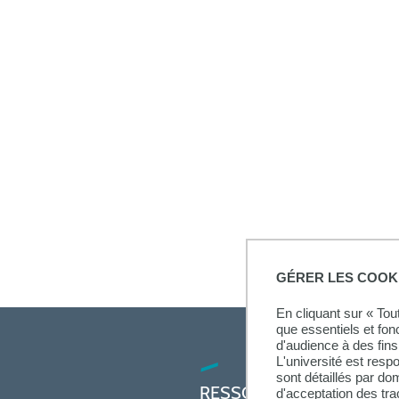
GÉRER LES COOK
En cliquant sur « To
que essentiels et fon
d'audience à des fins 
L'université est resp
sont détaillés par d
RESSOURCES
d'acceptation des tr