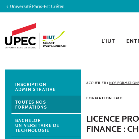
Université Paris-Est Créteil
Aller au contenu
Navigation
Accès directs
Recherche
Navigation secondaire
L'IUT
ENTR
ACCUEIL FR
›
NOS FORMATION
INSCRIPTION
ADMINISTRATIVE
FORMATION LMD
TOUTES NOS
FORMATIONS
LICENCE PR
BACHELOR
UNIVERSITAIRE DE
FINANCE : C
TECHNOLOGIE