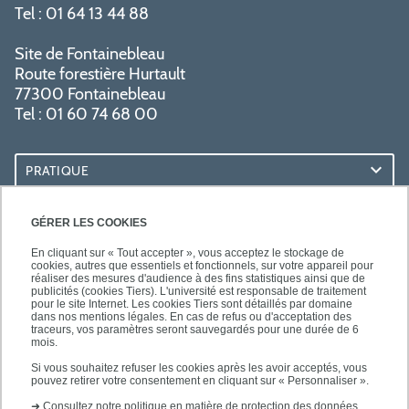
Tel : 01 64 13 44 88
Site de Fontainebleau
Route forestière Hurtault
77300 Fontainebleau
Tel : 01 60 74 68 00
PRATIQUE
RESSOURCES
GÉRER LES COOKIES
En cliquant sur « Tout accepter », vous acceptez le stockage de
cookies, autres que essentiels et fonctionnels, sur votre appareil pour
réaliser des mesures d'audience à des fins statistiques ainsi que de
publicités (cookies Tiers). L'université est responsable de traitement
pour le site Internet. Les cookies Tiers sont détaillés par domaine
SUIVEZ-NOUS
dans nos mentions légales. En cas de refus ou d'acceptation des
traceurs, vos paramètres seront sauvegardés pour une durée de 6
mois.
Si vous souhaitez refuser les cookies après les avoir acceptés, vous
pouvez retirer votre consentement en cliquant sur « Personnaliser ».
➜
Consultez notre politique en matière de protection des données.