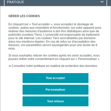
PRATIQUE
RESSOURCES
GÉRER LES COOKIES
En cliquant sur « Tout accepter », vous acceptez le stockage de
cookies, autres que essentiels et fonctionnels, sur votre appareil pour
réaliser des mesures d'audience à des fins statistiques ainsi que de
publicités (cookies Tiers). L'université est responsable de traitement
pour le site Internet. Les cookies Tiers sont détaillés par domaine
SUIVEZ-NOUS
dans nos mentions légales. En cas de refus ou d'acceptation des
traceurs, vos paramètres seront sauvegardés pour une durée de 6
mois.
Si vous souhaitez refuser les cookies après les avoir acceptés, vous
pouvez retirer votre consentement en cliquant sur « Personnaliser ».
➜
Consultez notre politique en matière de protection des données.
Tout accepter
Mentions légales
Plan d'accès
Personnaliser
Plan du site
Tout refuser
Accessibilité des sites de l'UPEC : non conforme