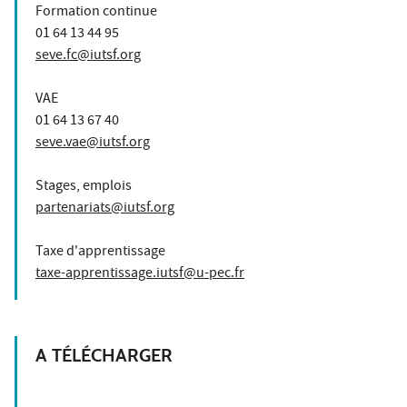
Formation continue
01 64 13 44 95
seve.fc@iutsf.org
VAE
01 64 13 67 40
seve.vae@iutsf.org
Stages, emplois
partenariats@iutsf.org
Taxe d'apprentissage
taxe-apprentissage.iutsf@u-pec.fr
A TÉLÉCHARGER