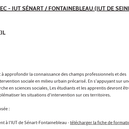
EC - IUT SÉNART / FONTAINEBLEAU (IUT DE SEIN
IL
 à approfondir la connaissance des champs professionnels et des
tervention sociale en milieu urbain précarisé. En s'appuyant sur un
che en sciences sociales, Les étudiants et les apprentis devront êt
ématiser les situations d'intervention sur ces territoires.
sée :
nt à l'IUT de Sénart-Fontainebleau -
télécharger la fiche de format