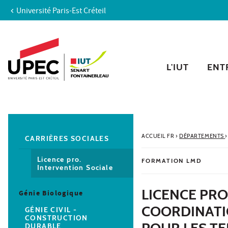
Université Paris-Est Créteil
Aller au contenu
Navigation
Accès directs
Recherche
Navigation secondaire
L'IUT
ENTR
ACCUEIL FR
›
DÉPARTEMENTS
›
CARRIÈRES SOCIALES
Licence pro.
FORMATION LMD
Intervention Sociale
LICENCE PRO
Génie Biologique
COORDINATI
GÉNIE CIVIL -
CONSTRUCTION
POUR LES TE
DURABLE