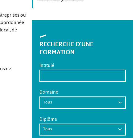
ntreprises ou
t coordonnée
local, de
RECHERCHE D'UNE
FORMATION
Intitulé
ons de
Domaine
Diplôme