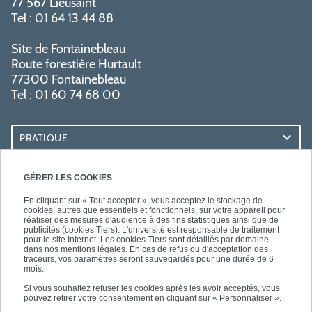
77 567 Lieusaint
Tel : 01 64 13 44 88
Site de Fontainebleau
Route forestière Hurtault
77300 Fontainebleau
Tel : 01 60 74 68 00
PRATIQUE
RESSOURCES
GÉRER LES COOKIES
En cliquant sur « Tout accepter », vous acceptez le stockage de
cookies, autres que essentiels et fonctionnels, sur votre appareil pour
réaliser des mesures d'audience à des fins statistiques ainsi que de
publicités (cookies Tiers). L'université est responsable de traitement
pour le site Internet. Les cookies Tiers sont détaillés par domaine
SUIVEZ-NOUS
dans nos mentions légales. En cas de refus ou d'acceptation des
traceurs, vos paramètres seront sauvegardés pour une durée de 6
mois.
Si vous souhaitez refuser les cookies après les avoir acceptés, vous
pouvez retirer votre consentement en cliquant sur « Personnaliser ».