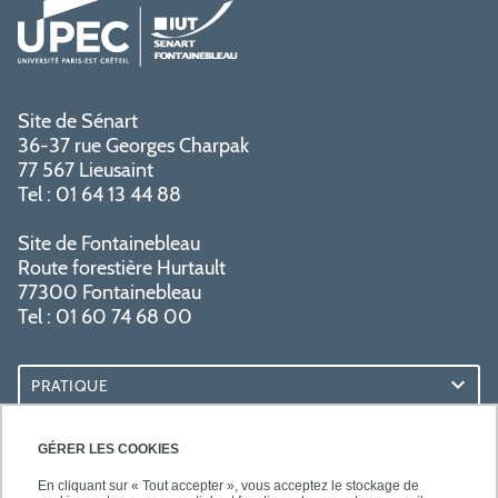
Site de Sénart
36-37 rue Georges Charpak
77 567 Lieusaint
Tel : 01 64 13 44 88
Site de Fontainebleau
Route forestière Hurtault
77300 Fontainebleau
Tel : 01 60 74 68 00
PRATIQUE
RESSOURCES
GÉRER LES COOKIES
En cliquant sur « Tout accepter », vous acceptez le stockage de