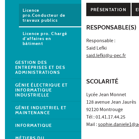
PRÉSENTATION
E
Licence
pro.Conducteur de
travaux publics
RESPONSABLE(S)
Licence pro. Chargé
d’affaires en
Responsable :
bâtiment
Saïd Lefki
said.lefki@u-pec.fr
GESTION DES
ENTREPRISES ET DES
ADMINISTRATIONS
SCOLARITÉ
GÉNIE ÉLECTRIQUE ET
INFORMATIQUE
Lycée Jean Monnet
INDUSTRIELLE
128 avenue Jean Jaurès
GÉNIE INDUSTRIEL ET
92120 Montrouge
MAINTENANCE
Tél : 01.41.17.44.25
Mail :
sophie.daniele1@ac-
INFORMATIQUE
MÉTIERS DU