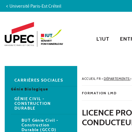
Université Paris-Est Créteil
Aller au contenu
Navigation
Accès directs
Recherche
Navigation secondaire
L'IUT
ENTR
ACCUEIL FR
›
DÉPARTEMENTS
›
CARRIÈRES SOCIALES
Génie Biologique
FORMATION LMD
GÉNIE CIVIL -
CONSTRUCTION
DURABLE
LICENCE PRO
CONDUCTEUR
BUT Génie Civil -
Construction
Durable (GCCD)