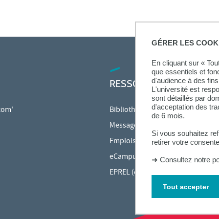
GÉRER LES COOK
En cliquant sur « To
que essentiels et fon
d'audience à des fins 
RESSOURCES
L'université est resp
sont détaillés par d
d'acceptation des tr
 com'
Bibliothèque
de 6 mois.
Messagerie étudiante
Si vous souhaitez re
Emplois du temps en ligne (ADE)
retirer votre consent
eCampus
➜
Consultez notre po
EPREL (cours en ligne)
Tout accepter