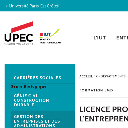
Université Paris-Est Créteil
Aller au contenu
Navigation
Accès directs
Recherche
Navigation secondaire
L'IUT
ENTR
ACCUEIL FR
›
DÉPARTEMENTS
›
CARRIÈRES SOCIALES
Génie Biologique
FORMATION LMD
GÉNIE CIVIL -
CONSTRUCTION
DURABLE
LICENCE PRO
L'ENTREPRE
GESTION DES
ENTREPRISES ET DES
ADMINISTRATIONS