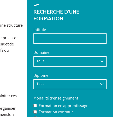
RECHERCHE D'UNE
FORMATION
’une structure
Intitulé
reprises de
nt et de
ifs ou
Domaine
Diplôme
loiter ces
Modalité d'enseignement
Formation en apprentissage
organiser,
Formation continue
imension