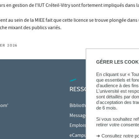
s en gestion de l'IUT Créteil-Vitry sont fortement impliqués dans l
nt au sein de la MIEE fait que cette licence se trouve plongée dans
che mixant des publics variés.
IER 2026
GÉRER LES COOK
En cliquant sur « To
que essentiels et fon
d'audience à des fins 
RESSOURCES
L'université est resp
sont détaillés par d
d'acceptation des tr
 com'
Bibliothèque
de 6 mois.
Messagerie étudiante
Si vous souhaitez re
retirer votre consent
Emplois du temps en ligne (ADE)
eCampus
➜
Consultez notre po