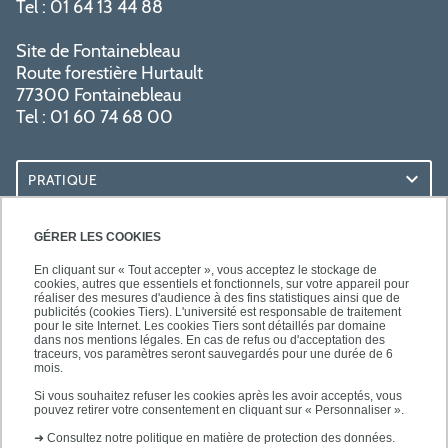
Tel : 01 64 13 44 88
Site de Fontainebleau
Route forestière Hurtault
77300 Fontainebleau
Tel : 01 60 74 68 00
PRATIQUE
RESSOURCES
GÉRER LES COOKIES
En cliquant sur « Tout accepter », vous acceptez le stockage de
cookies, autres que essentiels et fonctionnels, sur votre appareil pour
réaliser des mesures d'audience à des fins statistiques ainsi que de
publicités (cookies Tiers). L'université est responsable de traitement
pour le site Internet. Les cookies Tiers sont détaillés par domaine
SUIVEZ-NOUS
dans nos mentions légales. En cas de refus ou d'acceptation des
traceurs, vos paramètres seront sauvegardés pour une durée de 6
mois.
Si vous souhaitez refuser les cookies après les avoir acceptés, vous
pouvez retirer votre consentement en cliquant sur « Personnaliser ».
➜
Consultez notre politique en matière de protection des données.