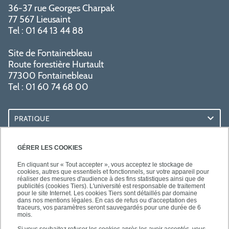
36-37 rue Georges Charpak
77 567 Lieusaint
Tel : 01 64 13 44 88
Site de Fontainebleau
Route forestière Hurtault
77300 Fontainebleau
Tel : 01 60 74 68 00
PRATIQUE
RESSOURCES
GÉRER LES COOKIES
En cliquant sur « Tout accepter », vous acceptez le stockage de
cookies, autres que essentiels et fonctionnels, sur votre appareil pour
réaliser des mesures d'audience à des fins statistiques ainsi que de
publicités (cookies Tiers). L'université est responsable de traitement
pour le site Internet. Les cookies Tiers sont détaillés par domaine
SUIVEZ-NOUS
dans nos mentions légales. En cas de refus ou d'acceptation des
traceurs, vos paramètres seront sauvegardés pour une durée de 6
mois.