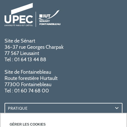
Site de Sénart
36-37 rue Georges Charpak
77 567 Lieusaint
Tel : 01 64 13 44 88
Site de Fontainebleau
Route forestière Hurtault
77300 Fontainebleau
Tel : 01 60 74 68 00
PRATIQUE
RESSOURCES
GÉRER LES COOKIES