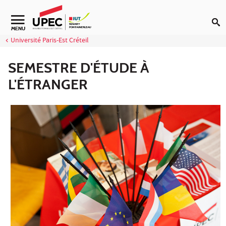
Aller au contenu
Navigation secondaire
MENU
Université Paris-Est Créteil
SEMESTRE D'ÉTUDE À
L'ÉTRANGER