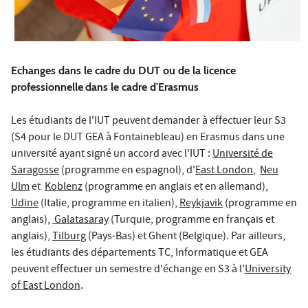
Echanges dans le cadre du DUT ou de la licence
professionnelle
dans le cadre d'Erasmus
Les étudiants de l'IUT peuvent demander à effectuer leur S3
(S4 pour le DUT GEA à Fontainebleau) en Erasmus dans une
université ayant signé un accord avec l'IUT :
Université de
Saragosse
(programme en espagnol), d'
East London
,
Neu
Ulm
et
Koblenz
(programme en anglais et en allemand),
Udine
(Italie, programme en italien),
Reykjavik
(programme en
anglais),
Galatasaray
(Turquie, programme en français et
anglais),
Tilburg
(Pays-Bas) et Ghent (Belgique). Par ailleurs,
les étudiants des départements TC, Informatique et GEA
peuvent effectuer un semestre d'échange en S3 à l'
University
of East London
.