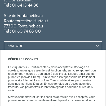
Tel : 01 64 13 44 88
Site de Fontainebleau
Route forestière Hurtault
77300 Fontainebleau
Tel : 01 60 74 68 00
PRATIQUE
RESSOURCES
GÉRER LES COOKIES
En cliquant sur « Tout accepter », vous acceptez le stockage de
cookies, autres que essentiels et fonctionnels, sur votre appareil pour
réaliser des mesures d'audience à des fins statistiques ainsi que de
publicités (cookies Tiers). L'université est responsable de traitement
pour le site Internet. Les cookies Tiers sont détaillés par domaine
SUIVEZ-NOUS
dans nos mentions légales. En cas de refus ou d'acceptation des
traceurs, vos paramètres seront sauvegardés pour une durée de 6
mois.
Si vous souhaitez refuser les cookies après les avoir acceptés, vous
pouvez retirer votre consentement en cliquant sur « Personnaliser ».