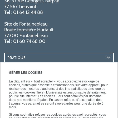
36-37 rue Georges Charpak
77 567 Lieusaint
Tel : 01 64 13 44 88
Site de Fontainebleau
Route forestière Hurtault
77300 Fontainebleau
Tel : 01 60 74 68 00
PRATIQUE
RESSOURCES
GÉRER LES COOKIES
En cliquant sur « Tout accepter », vous acceptez le stockage de
cookies, autres que essentiels et fonctionnels, sur votre appareil pour
réaliser des mesures d'audience à des fins statistiques ainsi que de
publicités (cookies Tiers). L'université est responsable de traitement
pour le site Internet. Les cookies Tiers sont détaillés par domaine
SUIVEZ-NOUS
dans nos mentions légales. En cas de refus ou d'acceptation des
traceurs, vos paramètres seront sauvegardés pour une durée de 6
mois.
Si vous souhaitez refuser les cookies après les avoir acceptés, vous