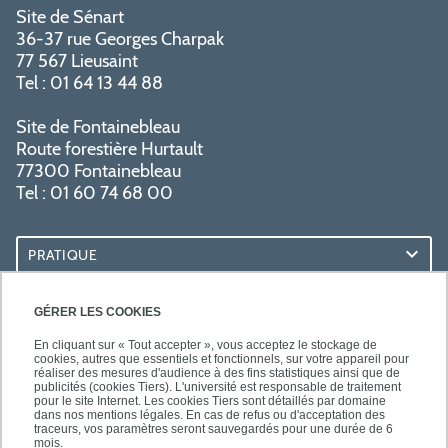
Site de Sénart
36-37 rue Georges Charpak
77 567 Lieusaint
Tel : 01 64 13 44 88
Site de Fontainebleau
Route forestière Hurtault
77300 Fontainebleau
Tel : 01 60 74 68 00
PRATIQUE
RESSOURCES
GÉRER LES COOKIES
En cliquant sur « Tout accepter », vous acceptez le stockage de
cookies, autres que essentiels et fonctionnels, sur votre appareil pour
réaliser des mesures d'audience à des fins statistiques ainsi que de
publicités (cookies Tiers). L'université est responsable de traitement
pour le site Internet. Les cookies Tiers sont détaillés par domaine
SUIVEZ-NOUS
dans nos mentions légales. En cas de refus ou d'acceptation des
traceurs, vos paramètres seront sauvegardés pour une durée de 6
mois.