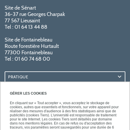
Site de Sénart
36-37 rue Georges Charpak
77 567 Lieusaint
Tel : 01 64 13 44 88
Site de Fontainebleau
Route forestière Hurtault
77300 Fontainebleau
Tel : 01 60 74 68 00
PRATIQUE
RESSOURCES
GÉRER LES COOKIES
En cliquant sur « Tout accepter », vous acceptez le stockage de
cookies, autres que essentiels et fonctionnels, sur votre appareil pour
réaliser des mesures d'audience à des fins statistiques ainsi que de
publicités (cookies Tiers). L'université est responsable de traitement
pour le site Internet. Les cookies Tiers sont détaillés par domaine
SUIVEZ-NOUS
dans nos mentions légales. En cas de refus ou d'acceptation des
traceurs, vos paramètres seront sauvegardés pour une durée de 6